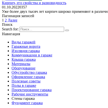
Кирпич, его свойства и разновидность
01.10.2022
0
357
Уже более двух тысяч лет кирпич широко применяют в различны
Пагинация записей
1
2
Далее
Поиск
Search for:
Навигация
Виды гаражей
Гаражные ворота
Изоляция гаража
Коммуникации в гараже
Крыша гаража
Материалы
Оборудование
Обустройство гаража
Оформление гаража
Полезные советы
Полы в гараже
Проектирование гаража
Рабочие инструменты
Стены гаража
Фундамент гаража