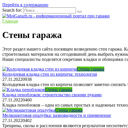
Перейти к содержанию
Search for:
Главная
Стены гаража
Этот раздел нашего сайта посвящен возведению стен гаража. К
строительных материалов на сегодняшний день выбрать нужный
Наши специалисты поделятся секретами кладки и облицовки г
Стены гаража
Колодцевая кладка стен из кирпича: технология
27.11.2022
0
938
Колодцевая кладка стен из кирпича позволяет заметно снизить 
Стены гаража
Кладка пеноблоков: строительство своими руками
27.11.2022
0
460
Кладка пеноблоков – одна из самых простых и надежных техно
Стены гаража
Мелкощитовая опалубка: разновидности и применение
27.11.2022
0
402
Трещины, сколы и расслоения являются результатом несоответ