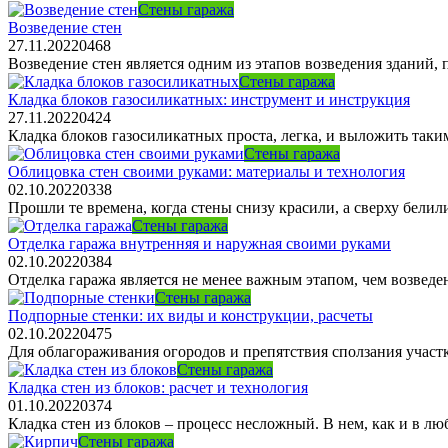
Стены гаража
Возведение стен
27.11.2022
0
468
Возведение стен является одним из этапов возведения зданий,
Стены гаража
Кладка блоков газосиликатных: инструмент и инструкция
27.11.2022
0
424
Кладка блоков газосиликатных проста, легка, и выложить таки
Стены гаража
Облицовка стен своими руками: материалы и технология
02.10.2022
0
338
Прошли те времена, когда стены снизу красили, а сверху бели
Стены гаража
Отделка гаража внутренняя и наружная своими руками
02.10.2022
0
384
Отделка гаража является не менее важным этапом, чем возведен
Стены гаража
Подпорные стенки: их виды и конструкции, расчеты
02.10.2022
0
475
Для облагораживания огородов и препятствия сползания участк
Стены гаража
Кладка стен из блоков: расчет и технология
01.10.2022
0
374
Кладка стен из блоков – процесс несложный. В нем, как и в лю
Стены гаража