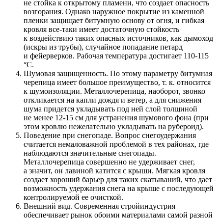
не стойка к открытому пламени, что создает опасность
возгорания. Однако наружное покрытие из каменной
пленки защищает битумную основу от огня, и гибкая
кровля все-таки имеет достаточную стойкость
к воздействию таких опасных источников, как дымоход
(искры из трубы), случайное попадание петард
и фейерверков. Рабочая температура достигает 110-115
°С.
Шумовая защищенность. По этому параметру битумная
черепица имеет большое преимущество, т. к. относится
к шумоизоляции. Металлочерепица, наоборот, звонко
откликается на капли дождя и ветер, а для снижения
шума придется укладывать под ней слой толщиной
не менее 12-15 см для устранения шумового фона (при
этом кровлю нежелательно укладывать на рубероид).
Поведение при снегопаде. Вопрос снегоудержания
считается немаловажной проблемой в тех районах, где
наблюдаются значительные снегопады.
Металлочерепица совершенно не удерживает снег,
а значит, он лавиной катится с крыши. Мягкая кровля
создает хороший барьер для таких скатываний, что дает
возможность удержания снега на крыше с последующей
контролируемой ее очисткой.
Внешний вид. Современная стройиндустрия
обеспечивает рынок обоими материалами самой разной