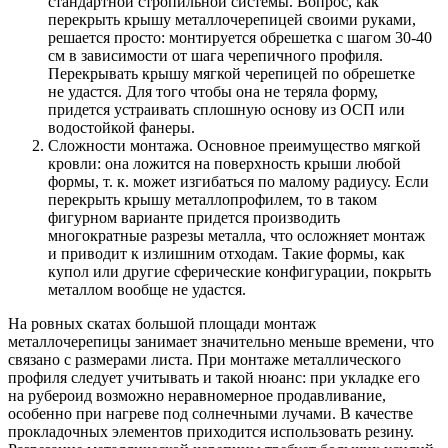
стандартной стропильной системы. Вопрос, как
перекрыть крышу металлочерепицей своими руками,
решается просто: монтируется обрешетка с шагом 30-40
см в зависимости от шага черепичного профиля.
Перекрывать крышу мягкой черепицей по обрешетке
не удастся. Для того чтобы она не теряла форму,
придется устраивать сплошную основу из ОСП или
водостойкой фанеры.
Сложности монтажа. Основное преимущество мягкой
кровли: она ложится на поверхность крыши любой
формы, т. к. может изгибаться по малому радиусу. Если
перекрыть крышу металлопрофилем, то в таком
фигурном варианте придется производить
многократные разрезы металла, что осложняет монтаж
и приводит к излишним отходам. Такие формы, как
купол или другие сферические конфигурации, покрыть
металлом вообще не удастся.
На ровных скатах большой площади монтаж
металлочерепицы занимает значительно меньше времени, что
связано с размерами листа. При монтаже металлического
профиля следует учитывать и такой нюанс: при укладке его
на рубероид возможно неравномерное продавливание,
особенно при нагреве под солнечными лучами. В качестве
прокладочных элементов приходится использовать резину.