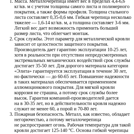
Масса. Металлочерепица имеет вес в пределах 4,4-6,6
кг/кв. м с учетом толщины самого листа и полимерного
покрытия, а также формы профиля. Толщина стального
листа составляет 0,35-0,6 мм. Гибкая черепица несколько
тяжелее — 1,6-14 кг/кв. м, а толщина составляет 3-6 мм.
Легкий вес дает возможность применить больший
размер листа, что облегчает монтаж.
Срок службы. Этот параметр для металлической кровли
зависит от целостности защитного покрытия.
Производитель дает гарантию эксплуатации 10-25 лет,
хотя в реальности при отсутствии непредусмотренных
экстремальных механических воздействий срок службы
достигает 35-50 лет. Для дорогого материала категории
«Элита» гарантируется эксплуатация в течение 30 лет,
но фактически — до 60-65 лет. Повышение надежности
в таких материалах обеспечивается применением
аллюмоцинкового покрытия. Для мягкой кровли
коррозия не страшна, а потому срок службы более
высок. Гарантия компаний-производителей дается
на в 30-35 лет, но в действительности кровля надежно
служит не менее 60, а порой и 70-80 лет.
Пожарная безопасность. Металл, как известно, обладает
негорючестью, а потому металлочерепица
не распространяет огонь. Рабочая температура для такой
кровли достигает 125-140 °С. Основа гибкой черепицы