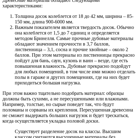
Древесные материалы обладают следующими
характеристиками:
Толщина досок колеблется от 18 до 42 мм, ширина – 85-
150 мм, длина 900-6000 мм.
Важным показателем является твердость досок. Обычно
она колеблется от 1,5 до 7 единиц и определяется
методом Бринелля. Самые прочные дубовые материалы
обладают значением прочности в 3,7 баллов,
лиственница – 3,1, сосна и прочие хвойные – около 2
баллов. При этом материалы из лиственницы прекрасно
пойдут для бань, саун, кухонь и ванн – везде, где есть
повышенная влажность. Дубовые прекрасно подойдут
для любых помещений, в том числе ими можно отделать
полы в гараже и других помещениях, где на них будет
приходиться большая нагрузка.
При этом важно тщательно подобрать материал: образцы
должны быть сухими, а не пересушенными или влажными.
Например, толстые, но сырые поведет так, что будут
поломаны и сорваны их крепления. Пересушенная древесина
не сможет выдержать больших нагрузок и будет трескаться,
когда осуществляется укладка половой доски.
Существует разделение досок на классы. Высшим
классом считаются высушенные материалы без