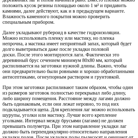
положить кусок резины площадью около 1 м² и придавить
камнями, далее действуют, как и в предыдущем варианте.
Влажность каменного покрытия можно проверить
специальным прибором.
Далее укладывают рубероид в качестве гидроизоляции.
Можно использовать пленку или мастику, но пленка
непрочна, а мастика имеет неприятный запах, который будет
долго выветриваться даже после укладки половой
доски. После этого монтируются лаги. Фактически это
деревянный брус сечением минимум 80х80 мм, который
распиливается на заготовки нужной длины. Важно, чтобы
они предварительно были ровными и хорошо обработанными
антисептиками, огнеупорным раствором и грунтовкой.
При этом заготовки распиливают таким образом, чтобы один
из размеров заготовок полностью перекрывал либо длину,
либо ширину помещения. Расстояние между лагами должно
быть одинаковым, если они лежат неровно, то под них
подкладывается щепа. Для крепления лаг можно использовать
шурупы, уголки или мастику. Лучше всего крепление
уголками. Интервал между брусьями (лагами) не должен
превышать полуметра. При этом направление укладки лаг
должно быть перпендикулярно относительно направления
укладки полов. После укладки полы пылесосят и очищают от