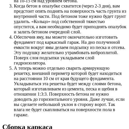
на 10-15 см над уровнем бетона.
Когда бетон в опалубке схватится (через 2-3 дня), вам
предстоит опять поднять на поверхность часть грунта из
внутренней части. Под бетоном тоже нужно будет грунт
удалить. «Кольцо» под собственной тяжестью
опустится, а вам необходимо будет приподнять опалубок
и залить бетоном очередной слой.
Обеспечив яму, вы можете окончательно изготовить
фундамент под каркасный гараж. На дно полученной
емкости вокруг ямы делаем подсыпку из песка и отсева.
Эту подушку желательно утрамбовать виброплитой.
Поверх слоя подсыпки укладываем слой
гидроизолятора.
А теперь можно отдельно сварить армирующую
решетку, внешний периметр которой будет находиться
на расстоянии 10 см от края будущего фундамента.
Укладываться эта решетка будет между слоями бетона,
который изготавливаем из цемента, песка и щебня в
отношении 1:3:3. Поверхность бетона не нужно
доводить до горизонтального уровня. Даже лучше, если
вы сделаете небольшой уклон в сторону ворот. Так
влага не будет скапливаться на поверхности пола в
гараже.
Сборка каркаса