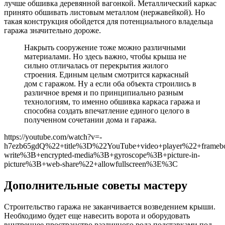
лучше обшивка деревянной вагонкой. Металлический каркас
принято обшивать листовым металлом (нержавейкой). Но
такая конструкция обойдется для потенциального владельца
гаража значительно дороже.
Накрыть сооружение тоже можно различными
материалами. Но здесь важно, чтобы крыша не
сильно отличалась от перекрытия жилого
строения. Единым целым смотрится каркасный
дом с гаражом. Ну а если оба объекта строились в
различное время и по принципиально разным
технологиям, то именно обшивка каркаса гаража и
способна создать впечатление единого целого в
полученном сочетании дома и гаража.
https://youtube.com/watch?v=-
h7ezb65gdQ%22+title%3D%22YouTube+video+player%22+frameb
write%3B+encrypted-media%3B+gyroscope%3B+picture-in-
picture%3B+web-share%22+allowfullscreen%3E%3C
Дополнительные советы мастеру
Строительство гаража не заканчивается возведением крыши.
Необходимо будет еще навесить ворота и оборудовать
внутреннее пространство различного рода подставками под