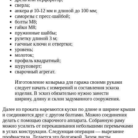
сверла;
анкера ø 10-12 мм и длиной до 100 мм;
саморезы с пресс-шайбой;
болты М8;
гайки М8;
пружинные шайбы;
рулетку длиной 3 м;
гаечные ключи и отвертки;
уровень;
молоток;
профиль квадратный;
шуруповерт;
сварочный агрегат.
Изготовление козырька для гаража своими руками
следует начать с измерений и составления эскиза
изделия. В эскиз обязательно нужно занести
ширину, длину и склон задуманного сооружения.
Далее из проката нарезаются куски по длине и ширине крыши
и соединяются друг с другом болтами. Можно соединения
делать с помощью сварочного аппарата. Собранную раму
можно усилить от перекашивания небольшими перемычками
в углах конструкции. Следующая операция — вырезание
профнастила. Делается это болгаркой. Затем листы