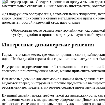
Следует хорошенько продумать, как сдела
вместительные стеллажи. В них сложить инструменты, которые
Для подручного оборудования, автомобильных жидкостей, всег
кирок, лопат прикрепить к стенам металлические щиты с крепе
поместить простой надежный стол, пару стульев.
Оборудовать место отдыха электрочайником, скороварко
тут будет удобно и приятно отдохнуть, слушая любимую 
Интересные дизайнерские решения
Гараж – это такое место, где можно проявить свои дизайнерск
идеи. Чтобы дизайн гаража был гармоничным, следует не забы
Внутреннее оформление может быть выполнено в сочетании бело
свежести в присутствующей гамме, можно применить сочетание
Вся мебель в домике для автомобиля должна быть должна быть
выдаются вперед, инструмент и прочие предметы не выпирают,
расставленные, предметы интерьера создают впечатление захл
Внешний дизайн гаража требует такой же выдержанности, как и
отношения хозяина к их цветовому оформлению. Довольно неле
неброские серые или пастельные тона. А для придания лоска 