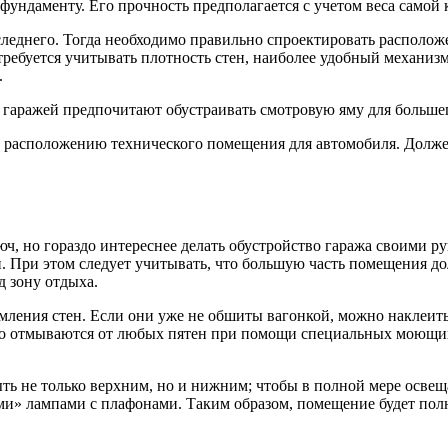
фундаменту. Его прочность предполагается с учетом веса самой 
следнего. Тогда необходимо правильно спроектировать расположе
отребуется учитывать плотность стен, наиболее удобный механи
.
ва гаражей предпочитают обустраивать смотровую яму для больш
расположению технического помещения для автомобиля. Должен
ч, но гораздо интереснее делать обустройство гаража своими ру
ти. При этом следует учитывать, что большую часть помещения 
д зону отдыха.
рмления стен. Если они уже не обшиты вагонкой, можно наклеи
ко отмываются от любых пятен при помощи специальных моющих с
ь не только верхним, но и нижним; чтобы в полной мере освещ
ми» лампами с плафонами. Таким образом, помещение будет по