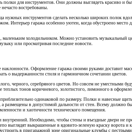
ть полки для инструментов. Они должны выглядеть красиво и бы
 нечасто востребованы.
да нужных инструментов сделать несколько широких полок вдоль
жом. Интерьер гаража особенно уютен, когда обустроено место 
й, маленьким холодильником. Можно установить музыкальный це
музыку или просматривая последние новости.
ие наклонности. Оформление гаража своими руками доставит мас
вать о выдержанности стиля и гармоничном сочетании цветов.
го, черного, серебряного цветов. Но совсем не уместными буду
 теплых тонов коричневого, золотистого, лимонного в оформле
 приблизительно одинаковой по размеру. Полки и навесные щиты
 а размещены в допустимой дальности от стен. Всему должно бы
амленности и хаотичности технического помещения.
 внутренний. Необходимо, чтобы стены и въездные двери не про
по выглядят выкрашенные в ядовито-зеленую краску ворота и к
обустроить в пригаражной зоне оригинальные клумбы с пестрыми