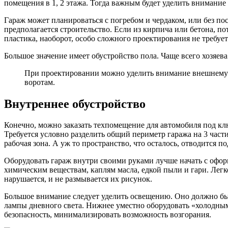
помещения в 1, 2 этажа. Тогда важным будет уделить внимание 
Гараж может планироваться с погребом и чердаком, или без по
предполагается строительство. Если из кирпича или бетона, п
пластика, наоборот, особо сложного проектирования не требует
Большое значение имеет обустройство пола. Чаще всего хозяе
При проектировании можно уделить внимание внешнему 
воротам.
Внутреннее обустройство
Конечно, можно заказать техпомещение для автомобиля под клю
Требуется условно разделить общий периметр гаража на 3 час
рабочая зона. А уж то пространство, что осталось, отводится по
Оборудовать гараж внутри своими руками лучше начать с офо
химическим веществам, каплям масла, едкой пыли и гари. Лег
нарушается, и не размывается их рисунок.
Большое внимание следует уделить освещению. Оно должно быт
лампы дневного света. Нижнее уместно оборудовать «холодны
безопасность, минимализировать возможность возгорания.