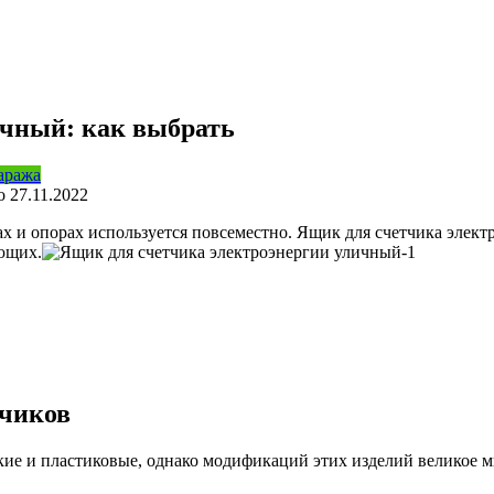
ичный: как выбрать
аража
о
27.11.2022
бах и опорах используется повсеместно. Ящик для счетчика эле
ющих.
тчиков
кие и пластиковые, однако модификаций этих изделий великое м