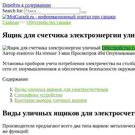
Перейти к содержанию
Search for:
Главная
>>
Обустройство гаража
Ящик для счетчика электроэнергии ул
Обустройство г
Автор
erastovsv
На чтение
3 мин
Просмотров
494
Опубликован
Установка приборов учета потребления электричества на стол
сети от злоумышленников и обеспечения безопасности окружа
Содержание
Виды уличных ящиков для электросчетчиков
Специфика устройства
Критерии выбора уличных ящиков
Виды уличных ящиков для электросче
Производители предлагают всего два типа ящиков: металличес
же функций: