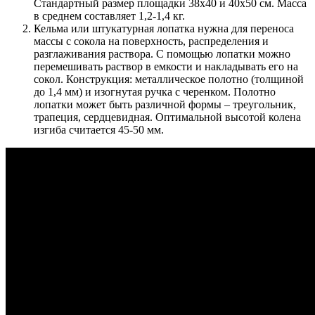
Стандартный размер площадки 38х40 и 40х50 см. Масса
в среднем составляет 1,2-1,4 кг.
Кельма или штукатурная лопатка нужна для переноса
массы с сокола на поверхность, распределения и
разглаживания раствора. С помощью лопатки можно
перемешивать раствор в емкости и накладывать его на
сокол. Конструкция: металлическое полотно (толщиной
до 1,4 мм) и изогнутая ручка с черенком. Полотно
лопатки может быть различной формы – треугольник,
трапеция, сердцевидная. Оптимальной высотой колена
изгиба считается 45-50 мм.