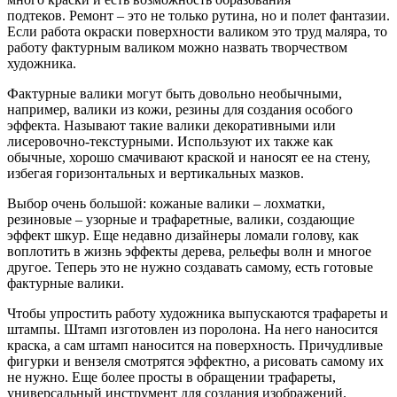
подтеков. Ремонт – это не только рутина, но и полет фантазии.
Если работа окраски поверхности валиком это труд маляра, то
работу фактурным валиком можно назвать творчеством
художника.
Фактурные валики могут быть довольно необычными,
например, валики из кожи, резины для создания особого
эффекта. Называют такие валики декоративными или
лисеровочно-текстурными. Используют их также как
обычные, хорошо смачивают краской и наносят ее на стену,
избегая горизонтальных и вертикальных мазков.
Выбор очень большой: кожаные валики – лохматки,
резиновые – узорные и трафаретные, валики, создающие
эффект шкур. Еще недавно дизайнеры ломали голову, как
воплотить в жизнь эффекты дерева, рельефы волн и многое
другое. Теперь это не нужно создавать самому, есть готовые
фактурные валики.
Чтобы упростить работу художника выпускаются трафареты и
штампы. Штамп изготовлен из поролона. На него наносится
краска, а сам штамп наносится на поверхность. Причудливые
фигурки и вензеля смотрятся эффектно, а рисовать самому их
не нужно. Еще более просты в обращении трафареты,
универсальный инструмент для создания изображений.